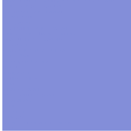
Бикрост,Унифлекс, Праймер, Мастика, Битум, Рубероид
Бочки, Канистры, Вёдра, Тазы
Брус, доска, вагонка , погонаж
Бытовая химия
ГКЛ, Профиля
Двери,Комплектующие,Форточки
Диски отрезные, Шкурка,Сетка шлиф
Замок, Шпингалет, Проушина
Керамогранит
Керамзит, щебень, отсев, песок
Кирпич, блок
Клей жидкий, Мастика
Крепёж
Лакокрасочные
Ламинат, Плинтус
Леска
Линолеум, Пороги
Лопаты, движки, черенки
Металлопрокат
Мешки
Утеплитель
Пакля, джут
Панели, Комплектующие, Решётки
Обои