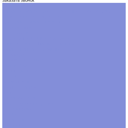
Заказать звонок
Каталог товаров
Бикрост,Унифлекс, Праймер, Мастика, Битум, Рубероид
Бочки, Канистры, Вёдра, Тазы
Брус, доска, вагонка , погонаж
Бытовая химия
ГКЛ, Профиля
Двери,Комплектующие,Форточки
Диски отрезные, Шкурка,Сетка шлиф
Замок, Шпингалет, Проушина
Керамогранит
Керамзит, щебень, отсев, песок
Кирпич, блок
Клей жидкий, Мастика
Крепёж
Лакокрасочные
Ламинат, Плинтус
Леска
Линолеум, Пороги
Лопаты, движки, черенки
Металлопрокат
Мешки
Утеплитель
Пакля, джут