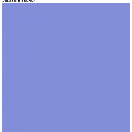
Заказать звонок
Каталог товаров
Бикрост,Унифлекс, Праймер, Мастика, Битум, Рубероид
Бочки, Канистры, Вёдра, Тазы
Брус, доска, вагонка , погонаж
Бытовая химия
ГКЛ, Профиля
Двери,Комплектующие,Форточки
Диски отрезные, Шкурка,Сетка шлиф
Замок, Шпингалет, Проушина
Керамогранит
Керамзит, щебень, отсев, песок
Кирпич, блок
Клей жидкий, Мастика
Крепёж
Лакокрасочные
Ламинат, Плинтус
Леска
Линолеум, Пороги
Лопаты, движки, черенки
Металлопрокат
Мешки
Утеплитель
Пакля, джут