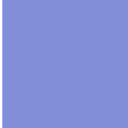
Леска
Линолеум, Пороги
Лопаты, движки, черенки
Металлопрокат
Мешки
Утеплитель
Пакля, джут
Панели, Комплектующие, Решётки
Обои
Пленки,Мембраны,Гидроизоляция
Плита потолочная, рейка Албес
Подложка, Порилекс фольгир,Фольга
Пропитки по дереву
Пена, Герметик, Жидкие гвозди
Респираторы, Очки, Каска, Перчатки
Ручной инструмент
Профнастил, конек
Сантехника
Серпянка, Сетка штукатурная, Рабица, Кладочная
Смеси сухие
Скотч, Изолента
Тачки
Теплицы, Поликарбонат
Теплый пол