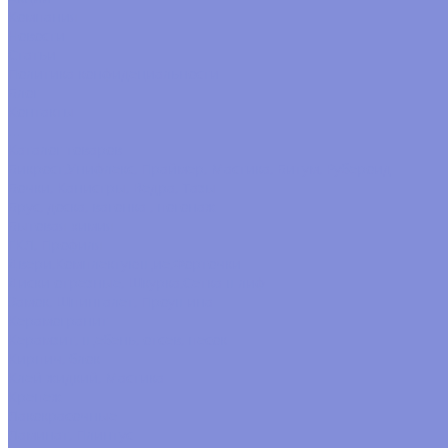
Компания
Новости
Статьи
Политика конфидециальности
Блог
Контакты
...
Каталог товаров
Бикрост,Унифлекс, Праймер, Мастика, Битум, Рубероид
Бочки, Канистры, Вёдра, Тазы
Брус, доска, вагонка , погонаж
Бытовая химия
ГКЛ, Профиля
Двери,Комплектующие,Форточки
Диски отрезные, Шкурка,Сетка шлиф
Замок, Шпингалет, Проушина
Керамогранит
Керамзит, щебень, отсев, песок
Кирпич, блок
Клей жидкий, Мастика
Крепёж
Лакокрасочные
Ламинат, Плинтус