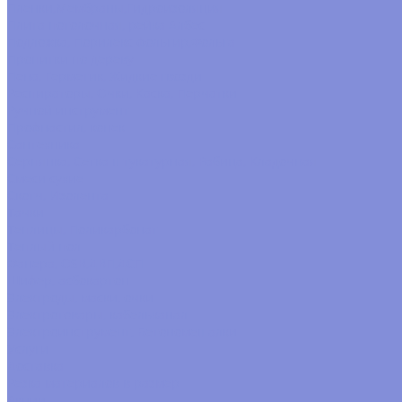
Пленки,Мембраны,Гидроизоляция
Плита потолочная, рейка Албес
Подложка, Порилекс фольгир,Фольга
Пропитки по дереву
Пена, Герметик, Жидкие гвозди
Респираторы, Очки, Каска, Перчатки
Ручной инструмент
Профнастил, конек
Сантехника
Серпянка, Сетка штукатурная, Рабица, Кладочная
Смеси сухие
Скотч, Изолента
Тачки
Теплицы, Поликарбонат
Теплый пол
Фанера, OSB,ДВП,ДСП
Шифер, асбокартон
Электроды, маски, очки
Электротовары, кабельканал
Электроинструмент, Бетономешалки
Услуги
Доставка
Резка материалов в размер
Акции