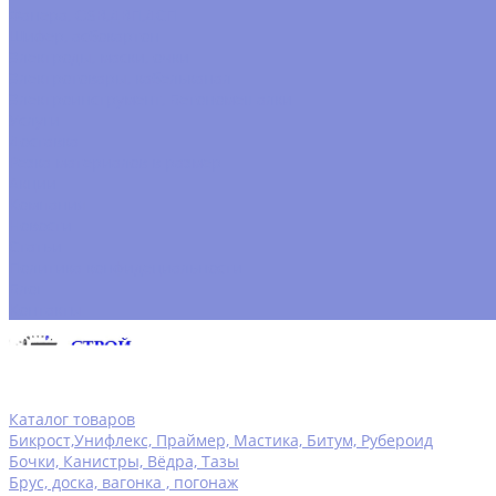
Фанера, OSB,ДВП,ДСП
Шифер, асбокартон
Электроды, маски, очки
Электротовары, кабельканал
Электроинструмент, Бетономешалки
Услуги
Доставка
Резка материалов в размер
Акции
Компания
Новости
Статьи
Политика конфидециальности
Блог
Контакты
Каталог товаров
Бикрост,Унифлекс, Праймер, Мастика, Битум, Рубероид
Бочки, Канистры, Вёдра, Тазы
Брус, доска, вагонка , погонаж