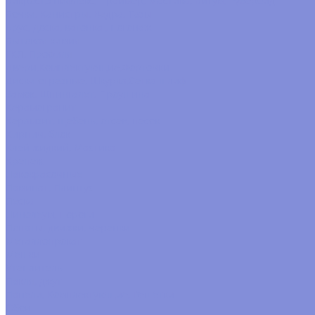
Бикрост,Унифлекс, Праймер, Мастика, Битум, Рубероид
Бочки, Канистры, Вёдра, Тазы
Брус, доска, вагонка , погонаж
Бытовая химия
ГКЛ, Профиля
Двери,Комплектующие,Форточки
Диски отрезные, Шкурка,Сетка шлиф
Замок, Шпингалет, Проушина
Керамогранит
Керамзит, щебень, отсев, песок
Кирпич, блок
Клей жидкий, Мастика
Крепёж
Лакокрасочные
Ламинат, Плинтус
Леска
Линолеум, Пороги
Лопаты, движки, черенки
Металлопрокат
Мешки
Утеплитель
Пакля, джут
Панели, Комплектующие, Решётки
Обои