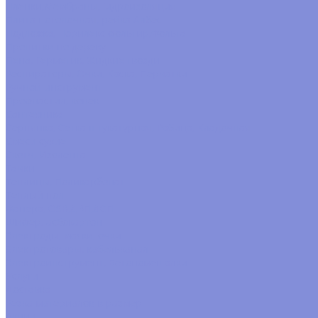
Пленки,Мембраны,Гидроизоляция
Плита потолочная, рейка Албес
Подложка, Порилекс фольгир,Фольга
Пропитки по дереву
Пена, Герметик, Жидкие гвозди
Респираторы, Очки, Каска, Перчатки
Ручной инструмент
Профнастил, конек
Сантехника
Серпянка, Сетка штукатурная, Рабица, Кладочная
Смеси сухие
Скотч, Изолента
Тачки
Теплицы, Поликарбонат
Теплый пол
Фанера, OSB,ДВП,ДСП
Шифер, асбокартон
Электроды, маски, очки
Электротовары, кабельканал
Электроинструмент, Бетономешалки
Услуги
Доставка
Резка материалов в размер
Акции