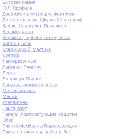
Бытовая химия
ГКЛ, Профиля
Двери,Комплектующие,Форточки
Диски отрезные, Шкурка,Сетка шлиф
Замок, Шпингалет, Проушина
Керамогранит
Керамзит, щебень, отсев, песок
Кирпич, блок
Клей жидкий, Мастика
Крепёж
Лакокрасочные
Ламинат, Плинтус
Леска
Линолеум, Пороги
Лопаты, движки, черенки
Металлопрокат
Мешки
Утеплитель
Пакля, джут
Панели, Комплектующие, Решётки
Обои
Пленки,Мембраны,Гидроизоляция
Плита потолочная, рейка Албес