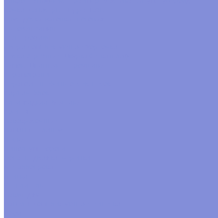
Бикрост,Унифлекс, Праймер, Мастика, Битум, Рубероид
Бочки, Канистры, Вёдра, Тазы
Брус, доска, вагонка , погонаж
Бытовая химия
ГКЛ, Профиля
Двери,Комплектующие,Форточки
Диски отрезные, Шкурка,Сетка шлиф
Замок, Шпингалет, Проушина
Керамогранит
Керамзит, щебень, отсев, песок
Кирпич, блок
Клей жидкий, Мастика
Крепёж
Лакокрасочные
Ламинат, Плинтус
Леска
Линолеум, Пороги
Лопаты, движки, черенки
Металлопрокат
Мешки
Утеплитель
Пакля, джут
Панели, Комплектующие, Решётки
Обои