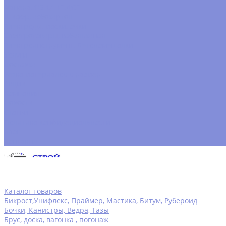
Фанера, OSB,ДВП,ДСП
Шифер, асбокартон
Электроды, маски, очки
Электротовары, кабельканал
Электроинструмент, Бетономешалки
Услуги
Доставка
Резка материалов в размер
Акции
Компания
Новости
Статьи
Политика конфидециальности
Блог
Контакты
Каталог товаров
Бикрост,Унифлекс, Праймер, Мастика, Битум, Рубероид
Бочки, Канистры, Вёдра, Тазы
Брус, доска, вагонка , погонаж