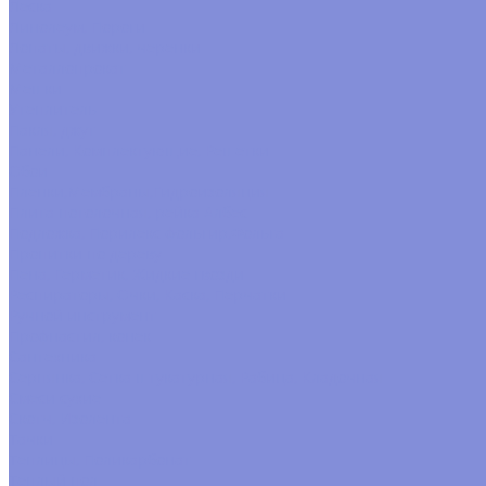
Леска
Линолеум, Пороги
Лопаты, движки, черенки
Металлопрокат
Мешки
Утеплитель
Пакля, джут
Панели, Комплектующие, Решётки
Обои
Пленки,Мембраны,Гидроизоляция
Плита потолочная, рейка Албес
Подложка, Порилекс фольгир,Фольга
Пропитки по дереву
Пена, Герметик, Жидкие гвозди
Респираторы, Очки, Каска, Перчатки
Ручной инструмент
Профнастил, конек
Сантехника
Серпянка, Сетка штукатурная, Рабица, Кладочная
Смеси сухие
Скотч, Изолента
Тачки
Теплицы, Поликарбонат
Теплый пол