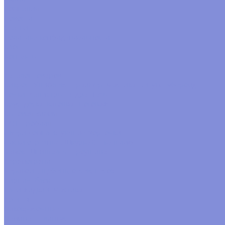
Компания
Новости
Статьи
Политика конфидециальности
Блог
Контакты
...
Каталог товаров
Бикрост,Унифлекс, Праймер, Мастика, Битум, Рубероид
Бочки, Канистры, Вёдра, Тазы
Брус, доска, вагонка , погонаж
Бытовая химия
ГКЛ, Профиля
Двери,Комплектующие,Форточки
Диски отрезные, Шкурка,Сетка шлиф
Замок, Шпингалет, Проушина
Керамогранит
Керамзит, щебень, отсев, песок
Кирпич, блок
Клей жидкий, Мастика
Крепёж
Лакокрасочные
Ламинат, Плинтус